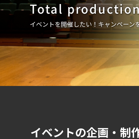
Total production
Total production
Total production
CMや印刷物を制作したい！ いろい
そのおもいを「カタチ」にします。
イベントを開催したい！キャンペーン
イベントの企画・制