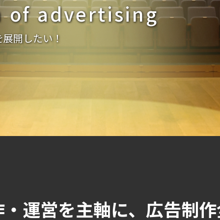
 of advertising
 of advertising
 of advertising
ろ作ってみたいけど・・・・・・・
を展開したい！
作・運営を主軸に、広告制作